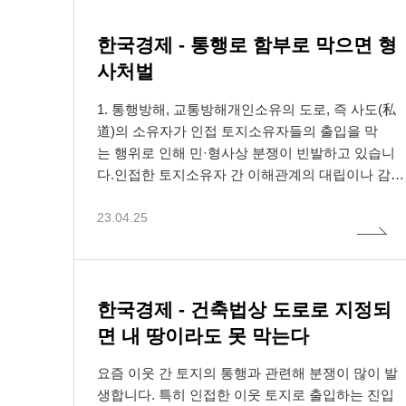
1. 수
따라서,
누구든지
매 목적 부동산을 신속하고 적정하게 환가하기가 매
가. 수
서 반드
아니된다
우 어렵게 되고 경매절차의 이해관계인에게 예상하
한국경제 - 통행로 함부로 막으면 형
지 못한 손해를 줄 수도 있다는 점을 그 근거로 들고
1) 서
누구든지
사처벌
있다.(2005다22688 판결, 2006다22050 판결, 2009
니다.
주소임을
다60336 전원합의체 판결 등) 그런데 유치권자의 공
1. 통행방해, 교통방해개인소유의 도로, 즉 사도(私
- 접속
사대금채권의 변제기가 이미 도래해 경매개시결정
道)의 소유자가 인접 토지소유자들의 출입을 막
나. 개
등기 전에 유치권을 취득했지만 변제기를 유예해 줌
는 행위로 인해 민·형사상 분쟁이 빈발하고 있습니
법무법인
으로써 유치권이 소멸됐다가 경매개시결정 후 변제
다.인접한 토지소유자 간 이해관계의 대립이나 감정
- 홈페
기가 재차 도래했다면 유치권을 행사할 수 있을까.
적인 충돌로 인해 도로에 흙더미를 부어놓거나 돌더
최근 대법원은 이 경우에도 유치권자는 유치권을 행
23.04.25
미를 쌓거나 아예 펜스를 쳐서 통행을 못하게 막
사할 수 있다고 판단했다.(2022. 12. 29. 선고 2021다
고, 그로 인해 쌍방이 서로 다투다가 폭행, 상해를 가
253710 판결)먼저 "경매개시결정 전후로 유치권자
2. 개
하는 등의 일이 비일비재하게 발생하고 있습니다.이
가 부동산을 계속 점유하면서 집행법원에 유치권을
런 분쟁이 생기면 피해를 입은 측에서 민사적으로
법무법인
신고했고 현황조사보고서에 이러한 사정이 기재되
는 통행방해금지가처분·통행권확인소송, 손해배상
한국경제 - 건축법상 도로로 지정되
- 법률
기도 했으며 유치권의 존재를 확인하는 판결까지 확
청구소송을 제기하고, 형사적으로는 일반교통방해
면 내 땅이라도 못 막는다
정돼 매수인 등이 유치권이 존재한다는 점을 알고
죄, 폭행죄, 상해죄 등으로 고소하는 등의 분쟁으
있었던 것으로 보인다. 달리 거래당사자가 유치권을
로 비화하게 됩니다.여기서 진입로 부지 소유자
요즘 이웃 간 토지의 통행과 관련해 분쟁이 많이 발
3. 개
자신의 이익을 위해 고의로 작출하였다는 사정을 찾
가 진입로를 손괴하거나 담장, 철조망, 흙더미, 돌더
생합니다. 특히 인접한 이웃 토지로 출입하는 진입