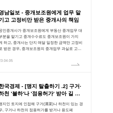
 취하시기에 앞
매·유통하여서는
제50조제1항에 따른 사업시행계획인가의 변경(경
미한 사항의 변경은 제외한다)으로 세대수 또는 주
영남일보 - 중개보조원에게 업무 맡
택 규모가 달라지는 경우 제1~제3항까지의 규정에
 수집될 수 있습
금지된 전자 우편
기고 고정비만 받은 중개사의 책임
따라 분양공고 등의 절차를 다시 거칠 수 있다"고 명
시돼 있다. 제5항은 "사업시행자는 정관 등으로 정
공인중개사가 중개보조원에게 부동산 중개업무 대
하고 있거나 총회 의결을 거친 경우 제4항에 따라 제
부분을 맡기고 중개수수료도 중개보조원이 가지
73조제1항제1호 및 제2호에 해당하는 토지 등 소유
게 하고, 중개사는 단지 매달 일정한 금액만 고정비
자에게 분양신청을 다시 하게 할 수 있다"고 규정하
로 받은 경우, 중개보조원의 중개업무 과실로 고객
고 있다. 이 조항에 의하면 '분양신청 기간 종료 후
에게 피해가 발생했다면 공인중개사도 책임을 져
사업시행계획인가의 변경으로 세대수 또는 주택 규
23.04.05
야 할까.최근 서울중앙지법은 공인중개사도 중개보
모가 달라지는 경우'와 '분양신청기간 종료 후 사업
조원과 공동불법행위에 따른 손해배상책임을 져
시행계획인가의 변경으로 세대 수 또는 주택 규모가
야 한다고 판결했다.(2022. 10. 18. 선고 2022가단
달라지는 경우를 전제로 조합정관으로 정하거나 총
5049119 판결)사례를 보면, 공인중개사 A는 B를 미
니다.
회의결을 거친 경우'에는 다시 현금청산자에게 분양
등록 중개보조원으로 두고 단순 업무보조를 넘어 중
한국경제 - [맹지 탈출하기 .2] 구거·
신청의 기회를 줄 수 있다는 결론이다.이같이 사업
개대상물의 확보·등록, 홍보, 거래조건 협의 등 부동
하천 '불하'나 '점용허가' 받아 길 내
시행계획인가 변경으로 세대 수 또는 주택 규모가
산 제반 업무를 중개사무소 명의로 처리하도록 하
기
달라지는 경우가 아닌 경우라도 현금청산자에게 다
고 중개가 성사되면 중개수수료를 모두 가지게 했
맹지인 토지에 인접해 구거(溝渠)나 하천이 있는 경
시 조합원으로서 분양신청의 기회를 부여할 방법이
다. 다만 B는 A에게 중개 성사 건수와 상관없이 매
우, 구거나 하천의 점용허가를 받거나 용도폐