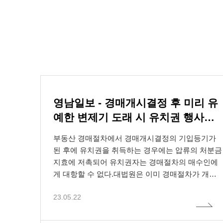
영남일보 - 경매개시결정 후 미리 유
예한 변제기 도래 시 유치권 행사되
법무법인
본 사이
본 웹사
나
호법 등
는 법률
적 장치
부동산 경매절차에서 경매개시결정의 기입등기가
된 후에 유치권을 취득하는 경우에는 압류의 처분금
정보보호
법에 의
지효에 저촉되어 유치권자는 경매절차의 매수인에
이용자의
사건의 
게 대항할 수 없다.대법원은 이미 경매절차가 개시
본 개인
로 직접
정보통신
돼 진행되고 있는 상태에서 비로소 그 부동산에 유
집되는 
여 직접
누구든지
23.05.22
치권을 취득한 경우에도 아무 제한 없이 경매절차
않음을 
자동으로
매수인에 대한 유치권 행사를 허용하면 경매절차에
자우편주
대한 신뢰와 절차적 안정성이 크게 위협받게 돼 경