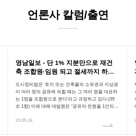
언론사 칼럼/출연
영남일보 - 단 1% 지분만으로 재건
축 조합원·임원 되고 절세까지 하는
 효현은 정보통신망 이용촉진 및 정보보호 등에 관한 법
트는 일반적인 정보제공을 목적으로 제작된 것으로, 사이
이트에 게시된 이메일 주소가 전자우편 수집 프로그램이나
문제
 관련 법령상의 개인정보보호 규정을 준수하며, 정보통신
적 자문 또는 해석을 위해 제공되는 것이 아닙니다.
를 이용하여 무단으로 수집되는 것을 거부하며, 이를 위
도시정비법은 '토지 또는 건축물의 소유권과 지상권
이 여러 명의 공유에 속할 때는 그 여러 명을 대표하
 등에 관한 법률 제27조의2에 의거하여 개인정보처리
해 형사처벌됨을 유념하시기 바랍니다.
는 1명을 조합원으로 본다'라고 규정하고 있다.(39
 권익 보호에 최선을 다하고 있습니다.
구체적 사실과 정황 등에 따라 법 규정 해석에 대한 이견이
조 1항) 이에 대해 대법원은 "공유자 전원을 1인의
정보처리방침은 법무법인 효현이 제공하는 제반 서비스 
적 법률 자문없이 본 사이트에서 취득한 정보로 인해 발
망법 제 50조의 2 (전자우편주소의 무단 수집행위 등 금
조합원으로 보되 공유자 전원을 대리할 대표 조합원
개인정보에 적용되며 다음과 같은 내용을 담고 있습니다.
적, 간접적 손해를 입었다하더라도 법무법인 효현은 어떠
 전자우편주소의 수집을 거부하는 의사가 명시된 인터넷
23.05.16
1인을 선출해 그 1인을 조합에 등록하도록 함으로써
알려 드립니다.
 전자우편주소를 수집하는 프로그램 그 밖의 기술적 장
조합 운영의 절차적 편의를 도모함과 아울러 조합규
소를 수집하여서는 아니된다.
약이나 조합원총회 결의 등에서 달리 정함이 없는