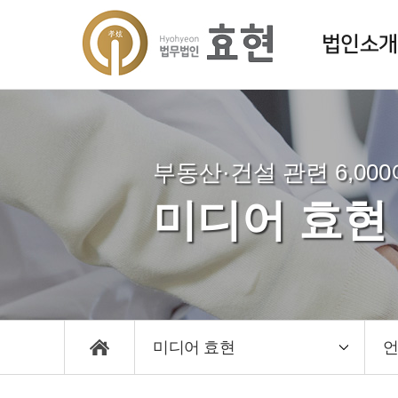
법인소개
부동산·건설 관련 6,00
미디어 효현
미디어 효현
언