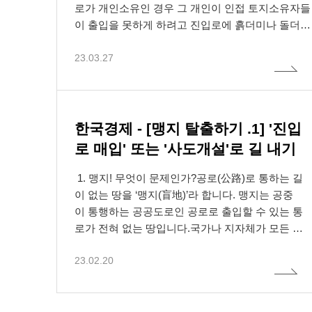
가. 법
아볼 수 없다"고 전제했다.그리고 "변제기 유예 전에
미 등으로 막아 통행을 방해하고, 공사를 방해한 행
로가 개인소유인 경우 그 개인이 인접 토지소유자들
고지한 
공사대금채권의 변제기가 도래해 유치권자가 경매
위에 대해 어떤 민사상, 형사상 대처를 할 수 있는
이 출입을 못하게 하려고 진입로에 흙더미나 돌더미
개시결정등기 전에 유치권을 취득한 적이 있고 경매
업·기관
지 여부에 대해 살펴보겠습니다.먼저 민사상 통행방
를 쌓거나 아예 펜스를 쳐서 통행을 못하게 함으로
개시결정 이후 변제기가 재차 도래했다면 유치권 행
해금지가처분, 통행권확인소송에 대해 살펴보고, 형
나. 법
23.03.27
써 민사·형사상 분쟁이 적지 않게 일어나고 있지요.
사를 허용하더라도 경매절차의 이해관계인에게 예
사상 일반교통방해죄, 업무방해죄와 처벌된 사례
그런데 통행을 막는 토지가 '건축법상 도로'로 지정
하는 개
상하지 못한 손해를 주지 않고 집행절차의 법적 안
를 차례로 살펴보겠습니다.2. 민사소송통행방해금
이 된 경우라면, 어떨까.이에 관한 해답을 제공하
의를 구
정성을 해치지 않아 유치권 행사를 제한할 필요가
지가처분은 보전처분이지만 긴급을 요하는 단행가
는 관련 판례들을 소개하고자 합니다.● 대법
인정보를
없으므로 다시 유치권을 취득한 것으로 봄이 타당하
처분의 성격이 있어서 가처분신청 시에 길을 막
원 1993. 3. 12. 선고 92다33978 판결 – 건축법상 도
한국경제 - [맹지 탈출하기 .1] '진입
다"고 결론지었다.그 외 관련 쟁점을 살펴보면 경매
은 흙더미, 돌더미, 펜스를 수거하거나 철거하라
로상에 ‘출입문 설치행위 불허’먼저 위 대법원 판례
로 매입' 또는 '사도개설'로 길 내기
개시결정등기 이전에 공사를 시작하고 점유를 했지
는 청구도 가능하고, 가처분재판은 신청서 제출
의 사례를 살펴보겠습니다.A는 건물을 지으면서 자
4. 개
만 공사대금채권의 변제기가 경매개시결정등기 이
한 날로부터 통상 3주면 심문기일이 잡히고 1~2개
신의 토지 일부가 건축법상 도로로 지정된 후 도
1. 맹지! 무엇이 문제인가?공로(公路)로 통하는 길
후라면 경매의 매수인에게 대항력이 없어 유치권을
가. 법
월 이내에 결정이 나는 신속한 재판입니다.반면 주
로 위에 출입문을 설치하자, 이에 인접한 토지소유
이 없는 땅을 ‘맹지(盲地)’라 합니다. 맹지는 공중
행사하지 못한다.그러나 경매개시결정등기 이전에
위토지통행권 확인소송은 본안소송으로서 소장 제
이 복구
자 B가 건축법상 도로로 지정된 토지 부분에 도로통
이 통행하는 공공도로인 공로로 출입할 수 있는 통
착공하고 공사대금을 기성고에 따라 순차적으로 지
출일로부터 통상 5~6개월이 걸려야 1심판결이 나
행에 지장이 있는 대문을 설치할 수 없다고 항의했
계법령에
로가 전혀 없는 땅입니다.국가나 지자체가 모든 땅
급받기로 한 경우, 경매개시결정등기 이전에 이미
고 항소 시 2심에서 5~6개월, 상고 시 대법원에서 4
고,이에 A가 B도 열쇠를 소지하면서 함께 출입문
에 접하는 공로를 만들어 준다면 맹지가 생기지 않
다른 개
발생한 기성금에 대해선 유치권을 행사할 수 있다.
개월 정도 걸립니다. 주위토지통행권은 소송에 시간
을 관리하자고 제안했으나 B는 반대했습니다.이
23.02.20
을 것이나 재정적 사정등 여러가지 여건상 그렇
이 많이 걸리는 점, 측량감정, 임료감정 등 비용이 많
에 A는 B를 상대로 출입문 설치에 대해 방해
게 할 수 없다보니 맹지가 존재할 수밖에 없습니
이 드는 점, 승소해도 인정되는 도로폭이 기본적으
를 못 하도록 하는 소송을 제기했습니다. 원심은 출
다. 최근 국가나 지자체에서 공로를 확대해감에 따
5. 개
로 2m 정도에 불과하여 차량통행 등 원활한 통행
입문 설치가 가능하다고 봐 A의 손을 들어 줬으
라 맹지는 점차 줄어들고 있는 추세입니다.맹지