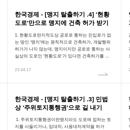
집하는 개인정보의 항목 및 수집방법
 본 사이트에서 제공하는 정보에 기반하여 어떠한 조치를
 제1항의 규정을 위반하여 수집된 전자우편주소를 판
한 공유자 전원을 1인의 조합원으로 취급해 그에 따
집하는 개인정보의 항목
시 변호사와 직접 상담하시길 바랍니다.
.
른 권리분배 등의 범위를 정하겠다는 의미"로 해석
한국경제 - [맹지 탈출하기 .4] '현황
한다.(대판 2006다53245)즉, 대표 조합원이 아닌 나
비스 이용과정에서 아래와 같은 정보들이 자동으로 생성되어
 제1항 및 제2항의 규정에 의하여 수집·판매 및 유통이 
도로'만으로 맹지에 건축 허가 받기
머지 공유자들도 조합원이지만, 대표 조합원만이 공
 알고 이를 정보전송에 이용하여서는 아니된다.
유자의 대표로서 조합원 권리를 행사하고 그 권리행
1. 현황도로란지적도상 공로로 통하는 진입로가 없
 정보, 서비스 이용 기록, 접속로그
사의 효과는 다른 공유자에게도 미친다는 것이다.그
는 땅인 ‘맹지’에는 원칙적으로 건축허가, 개발행위
인정보 수집방법
런데 이처럼 재건축조합의 토지 등이 여러 명의 공
허가가 나지 않는데, 맹지이지만 공로로 통하는 사
 효현은 다음과 같은 방법으로 개인정보를 수집합니다.
유에 속할 때 도시정비법의 해석상 대표 조합원의
실상의 도로인 ‘현황도로’가 있다면 건축허가를 받
이지 접속
지분비율에 제한이 없다는 것이 많은 문제를 야기한
을 수 있을까.현황도로란 “지적도상 지목이 도로
다. 왜냐하면, 단 1%의 지분만 가진 공유자도 대표
23.04.17
가 아니지만, 현재 사실상 도로로 사용되는 토
조합원이 되면 조합원의 지위와 조합장 등 조합임원
지”를 뜻합니다.2. 이해관계인의 동의얻어야 도로지
의 지위도 가질 수 있다 보니, 소위 '스타 조합장'이
인정보의 수집 및 이용목적
정받아 건축허가 가능현황도로를 이용하여 건축허
나 악의적인 '조합꾼'들이 1% 이내의 지분만 매수한
가가 가능한지 여부는 용도지역 등을 나누어 살펴
 효현이 개인정보를 수집·이용하는 목적은 다음과 같습
뒤 조합장 등 임원으로 선출돼 각종 이권다툼, 부정
볼 필요가 있습니다.국토계획법상 도시지역과 지구
한국경제 - [맹지 탈출하기 .3] 민법
상담 및 관련 법률 서비스 제공
비리 등을 일으키는 사례가 많기 때문이다.2022년 5
단위계획구역 또는 행정구역상 ‘동’과 ‘읍’지역(동,읍
상 '주위토지통행권'으로 길 내기
월과 11월쯤 두 차례에 걸쳐 도시정비법 개정안이
의 섬지역은 인구 500인 이상)은 건축법이 전면적용
발의된 바 있다. 전체 공유지분의 50% 이상을 소유
되므로 현황도로를 이용해서 건축허가를 받을 수 없
1. 주위토지통행권이란맹지라도 도로에 접하는 토
인정보의 목적 외 이용 및 제3자 제공
한 자에게 추진위원이나 조합임원 자격을 부여토록
습니다. 다만, 현황도로라도 이해관계인 동의를 얻
지를 사들이거나, 임대차, 사용대차계약을 하거