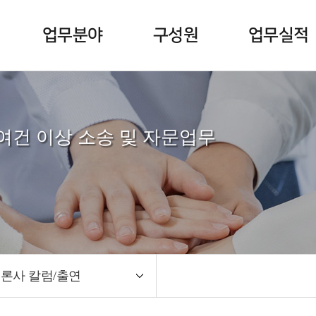
업무분야
구성원
업무실적
0여건 이상 소송 및 자문업무
론사 칼럼/출연