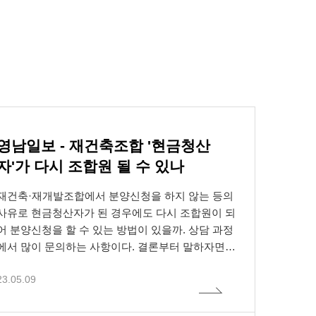
영남일보 - 재건축조합 '현금청산
자'가 다시 조합원 될 수 있나
률, 개인정보보
트 내 각종 정보
 그 밖의 기술
망 이용촉진 및
반시 정보통신망
재건축·재개발조합에서 분양신청을 하지 않는 등의
사유로 현금청산자가 된 경우에도 다시 조합원이 되
방침을 공개하여
어 분양신청을 할 수 있는 방법이 있을까. 상담 과정
 있을 수 있으므
에서 많이 문의하는 사항이다. 결론부터 말하자면
이용과정에서 수
생된 문제로 인하
지)
다시 조합원이 되는 방법이 있다.구체적으로 '법령
한 책임도 지지
 홈페이지 에서
23.05.09
의 근거에 의한 경우'와 '판례에 의한 경우'로 크게
치를 이용하여 전
나눌 수 있다. 먼저 도시정비법 제72조 제4항에는
"사업시행자는 제2항에 따른 분양신청 기간 종료 후