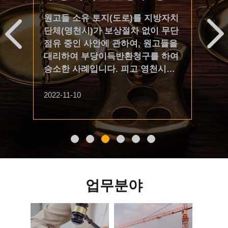
사례
판
원고들 소유 토지(도로)를 지방자치
대구
단체(영천시)가 보상절차 없이 무단
20
점유 중인 사안에 관하여, 원고들을
고 
대리하여 부당이득반환청구를 하여
000
고
승소한 사례입니다. 피고 영천시는
소)
반소로 점유취득시효를 원인으로
무법
피
한 소유권이전등기청구 및 예비적
환희
2022-11-10
2022
반소로 원인무효를 원인으로 한 소
00
유권이전등기 말소청구를 하였으
결 2
인
나, 모두 기각되었습니다. 통상 사인
28
현
의 토지를 보상절차 없이 지자체가
50,
도로로 점유하는 경우가 많아 지자
7. 
체를 상대로 한 부당이득반환소송
비율
업무분야
이 다수 존재하나, 점유자에게 소유
송비
(반
의 의사를 추정하는 법리(민법 제
은 
경북
197조 제1항)에 따라 지자체의 취득
문과 
㎡ 중
시효 항변이 받아들여져 오히려 소
고는 