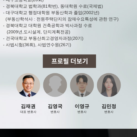
처리목적이 달성된 경우에는 지체 없이 복
구 또는 재생되지 아니하는 방법으로 해당
- 경북대학교 법학과(81학번), 동대학원 수료(국제법)
- 성균관대 행정학과
- 경북대학교 정치외교학과 전공, 행정학부 부전공 졸업
개인정보를 파기합니다. 다만 관계법령에
- 대구대학교 행정대학원 부동산학과 졸업(2002년)
- 원광대학교 법학전문대학원
- 경북대학교 법학전문대학원 졸업
따라 계속 보존해야 하는 경우에는 해당 개
(부동산학석사 : 전원주택단지의 잠재수요특성에 관한 연구)
- 제10회 변호사시험 합격
- 제11회 변호사시험 합격
인정보 또는 개인정보파일을 다른 개인정보
와 분리하여 저장·관리합니다.
- 경북대학교 대학원 건축공학과 박사과정 수료
- 공군 제38전투비행전대 법무실장
- 現 대구 남부경찰서 민원상담변호사
(2009년,도시설계, 단지계획전공)
- 공군 검찰단 제4보통검찰부 군검사
- 現 경북 칠곡군 동명면 마을변호사
5. 개인정보관리책임자 및 담당자의 연락처
- 건국대학교 부동산최고경영자과정(20기)
- 공군참모총장 표창
- 現 한국부동산원 정비사업 자문위원
가. 법무법인 효현은 개인정보처리에 관한
- 사법시험(36회), 사법연수원(26기)
업무를 총괄해서 책임지고, 개인정보 처리
와 관련한 정보주체의 불만처리 및 피해구
제 등을 위하여 아래와 같이 개인정보보호
책임자를 지정하고 있습니다.
- 개인정보보호 책임자
· 김재권 변호사
· 전화 : 053)759-6611
· 이메일 : hh6426@naver.com
- 개인정보보호 담당자
· 안우석 팀장
· 전화 : 053)759-6611
· 이메일: ahnwoosuk@hanmail.net
나. 법무법인 효현의 홈페이지 상의 서비스
김재권
김영국
이영규
김민정
를 이용하시면서 발생한 모든 개인정보보호
관련 문의, 불만처리, 피해구제 등에 관한 사
대표 변호사
변호사
변호사
변호사
항을 개인정보보호 책임자 및 담당자에게
문의하실 수 있습니다. 법무법인 효현은 정
보주체의 문의에 대해 신속하게 답변 및 처
리해드릴 것입니다.