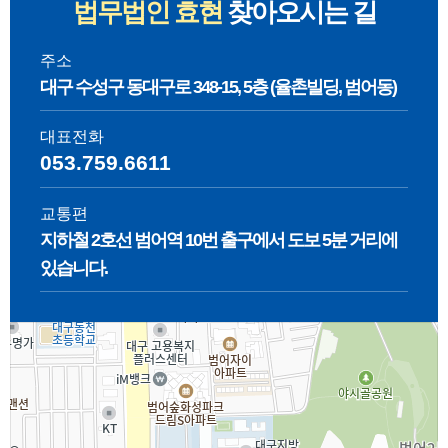
법무법인 효현
찾아오시는 길
 시
증가액을 상환해야 한다.그리고 여
개월
청구취지가. 본소 : 피고(반소원고,
선급
시행
기서 유익비란 임차인이 임차물의
나야
이하 ‘피고’라 한다)는 원고(반소피
정이
주소
수분
객관적 가치를 증가시키기 위하여
의 
으
고, 이하 ‘원고’라 한다) 들에게, 각
하여야
대구 수성구 동대구로 348-15, 5층 (율촌빌딩, 범어동)
행사
투입한 비용을 말한다(대판 94다
해 
다.
2,424,655원과 위 각 돈에 대하여
선고 
양대
20389 판결 등) 위 사례에서 춘천지
은 
 토
2019. 5. 3.부터 다 갚는 날까지 연
앞서
대표전화
있지
법은 임차인의 유익비를 인정해, 임
차계
12% 의 비율로 계산한 돈을 지급하
의하
053.759.6611
몰래
차인 A는 임대인 B로부터 유익비
지 
고, 2019. 4. 18.부터 피고의 영천시
들 
력이
684만원을 지급받음과 동시에 지상
의 
**동 9**-5 도로 63㎡(이하 ‘이 사건
에게
교통편
 형
물(화분, 휀스,가설건축물 등)을 철
야 
관하
도로’라 한다) 점유종료일까지 각 월
위탁
지하철 2호선 범어역 10번 출구에서 도보 5분 거리에
 해
거하고 토지를 인도하라고 판결했
조)
 피
45,000원의 비율로 계산한 돈 을 지
원에
A씨
다.(춘천지법 2024년 1월 23일 선고
상으
급하라.나. 반소 : 주위적으로, 원고
피고
있습니다.
 중
2022가단31385 판결) 먼저 유익비
시에
들은 피고에게 이 사건 도로 중 각
를 
 채
가 인정되려면 임대차 종료 시 원상
배지
1/4 지분에 관하여 1979. 10. 21. 점
기로
, 분
복구조항이 없어야 하는데, 임대차
되,
다.
유취득시효 완성을 원인으로 한 소
은 
 바
계약서에는 원상복구조항이 있으
의 
유권이전등기절차를 이행하라. 예
위를
유했
나, 특약으로 '공사비용은 임대차기
의 
변론
비적으로, 원고들은 피고에게 이 사
이 
금액
간 종료 후 협의 후 지급하기'로 하
이 
범하
건 도로 중 각 1/4 지분에 관하여 대
계에
각
는 내용이 있어 위 법원은 유익비포
게 
치되
구지방법원 영천 등기소 접수 1959.
고가