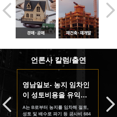
 9의
유자가 패소함으로써 소유권이 상
사건
부
실되는 선례들도 존재하여 사건마
건설
취득
다 판단이 다를 수 있고, 대응에 많
사이
권이
은 주의가 필요합니다. 이 사건의 경
위․
(반
우에도 영천시는 유사한 사례에서
리계
승소한 여러 사건을 참고자료로 제
도급
 합
출하고, 항소심에서 예비적 반소를
다.
.청
추가하는 등 적극적으로 대응하였
액은
이하
으나, 판례의 법리를 분석하여 이 사
28,
언론사 칼럼/출연
 이
건의 경우 영천시의 무단점유로써
20,
진군
자주점유 추정이 깨어진다는 점을
15,
'이
주장, 입증하여 1, 2심 모두 승소하
로 변
도면
였고, 피고가 대법원에 상고하지 않
부터
수
영남일보- 농지 임차인
영
을
아 승소판결이 확정되었습니다. ----
건 
금
이 성토비용을 유익비
갱
조함
--------------------------------------------
도급
 표
--------------------------------------------
발생
채권으로 유치권 행사
분양
A는 B로부터 농지를 임차해 절토,
농지
---------------------------------------- 대
청구
안정
되나
성토 및 배수로 파기 등 공사비 684
문에
건 오
구 지 방 법 원제 1 민 사 부 판 결 사
청구