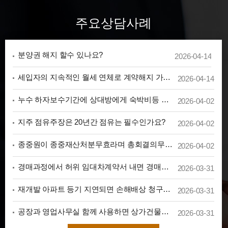
6. 권익침해 구제방법
개인정보 침해 등으로 구제를 받고자 하는
주요상담사례
정보주체는 법무법인 효현 외에 아래의 기
관에 분쟁해결이나 상담 등을 신청할 수 있
습니다.
- 개인정보침해신고센터 (
privacy.kisa.or.kr
/
세입자의 지속적인 월세 연체로 계약해지 가능한가요?
2026-04-14
국번없이 118)
- 대검찰청 사이버범죄수사단
(
www.spo.go.kr
/ 02-3480-3571)
누수 하자보수기간에 상대방에게 숙박비등 비용 요청할수 있나
2026-04-02
- 경찰청 사이버안전국 (
www.police.go.kr
/
국번없이 182)
지주 점유주장은 20년간 점유는 필수인가요?
2026-04-02
7. 개인정보처리방침의 변경
현재 개인정보취급방침 내용 추가, 삭제 및
종중원이 종중재산처분무효라며 총회결의무효소송 낼 수 있나
2026-04-02
수정이 있을 시에는 개정 최소 7일전부터 홈
페이지의 '공지사항'을 통해 고지할 것입니
다. 다만, 개인정보의 수집 및 활용, 제3자
경매과정에서 허위 임대차계약서 내면 경매방해죄 처벌 가능한지
2026-03-31
제공 등과 같이 이용자 권리의 중요한 변경
이 있을 경우에는 최소 30일 전에 고지합니
다.
재개발 아파트 등기 지연되면 손해배상 청구할수 있나?
2026-03-31
- 공고일자 : 2022년 11월 10일
공장과 영업사무실 함께 사용하면 상가건물로 볼수있나요?
2026-03-31
- 시행일자 : 2022년 11월 10일
분양상가의 가운데 기둥이 있을 경우 분양계약해제를 주장할 수 있나?
2025-01-20