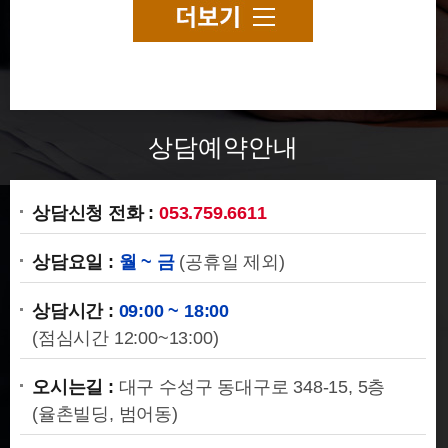
고물상업자가 임대차가 해지되었는데도 인도하지 않을 시 법적대응방법
2025-01-20
상가주택신축공사를 도급했는데 공사업자가 무리하게 공기연장을 요구하며 공사중단 시 대처 방법
2025-01-20
지역주택조합사업이 8년이나 진전이 없을 때 탈퇴하고 납입금 반환받는 방법
2024-12-30
상담예약안내
분양받은 상가 가운데 기둥있으면 분양 취소되나요?
2026-07-08
기획부동산에 투자금 환불 가능한가요?
2026-07-08
상담신청 전화 :
053.759.6611
아파트 입주시기 지연으로 계약해지가 가능한가요?
2026-04-14
상담요일 :
월 ~ 금
(공휴일 제외)
분양권 해지 할수 있나요?
2026-04-14
상담시간 :
09:00 ~ 18:00
(점심시간 12:00~13:00)
오시는길 :
대구 수성구 동대구로 348-15, 5층
(율촌빌딩, 범어동)