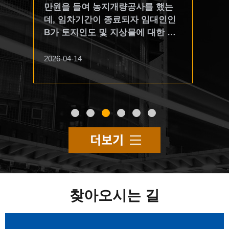
 신
만원을 들여 농지개량공사를 했는
대차
,
건 2020나******(본소) 부당이득반
가 
한
데, 임차기간이 종료되자 임대인인
고 
,
환2020나******(반소) 소유권이전등
급여
신
B가 토지인도 및 지상물에 대한 철
속기
로 연
기 원고(반소피고), 피항소인1. 신
원고
계약
거청구소송을 제기했다. 이에 임차
년,
 사
**2. 신**3. 신**4. 신**원고들 소송
의 
무
인 A는 공사비 684만원을 유익비로
법상
.반
대리인 법무법인 효현 담당변호사
201
2026-04-14
2026
부나
지출했고 이는 현존하고 있어 민법
한이
소
배경아 피고(반소원고), 항소인영천
식회
자
제626조 제2항의 유익비상환청구권
은 
사실
시대표자 시장 최**소송대리인 법무
를 
 할
을 취득해 위 토지권에 관한 유치권
부터
법인 **종합법률사무소 담당변호사
따른
탁자
이 있으므로 임대인 B로부터 위 공
가 
인접
정**제1심판결 대구지방법원 2020.
당시
회
사비를 모두 반환받을 때까지는 농
기 
1. 16. 선고 2019가단******(본소),
은 
록
지의 인도 및 철거청구에 응할 수 없
간 
접토
2019가단******(반소) 판결변 론 종
계 5
계좌
다고 대응했다.이때 A는 유익비채
신 
결 2021. 6. 16.판 결 선 고 2021. 7.
일부
력이
권에 기해 유치권을 행사할 수 있을
은 
등
7. 주 문1. 피고(반소원고)의 원고
호증
탁회
까. 여기서 민법 제626조 제2항에
은 
(반소피고)들에 대한 항소 및 이 법
전체
분양
의하면, 임차인이 유익비를 지출한
가 
원에서 추가한 예비적 반소청구를
단 
찾아오시는 길
고,
경우에는 임대인은 임대차 종료 시
는 
모두 기각한다.2. 항소비용은 본소
임인
유권
에 그 가액의 증가가 현존한 때에 한
방 
등기
및 반소를 통틀어 피고(반소원고)가
의 
그러
하여 임차인이 지출한 금액이나 그
를 
부담한다. 청구취지 및 항소취지1.
구할