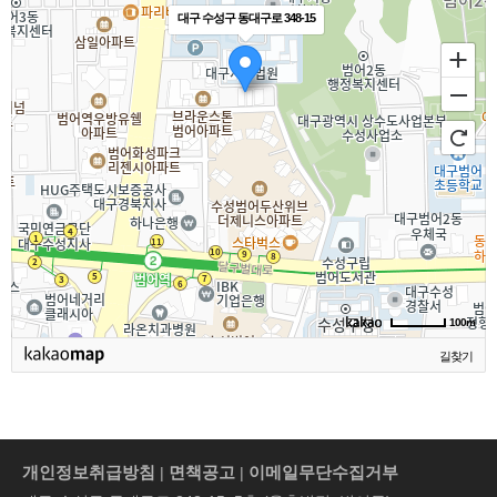
 지
기조항으로 보지 않았다. 다음으로
다는
 사
10. 21. 접수 제4291호로 마친 소유
위임
대구 수성구 동대구로 348-15
아파
위 법원은 임대인이 상환해야 할 유
경한
용되
권이전등기의 말소등기절차를 이행
급비
받아
익비로 임차인이 지출한 금액과 토
면 
소유
하라(피고는 이 법원에서 예비적 반
은 
신탁
지의 가치증가액에 대해 감정신청
의 
 담
소청구를 추가하였다). 2. 항소취지
약정
서
을 하여 농지개량공사비는 684만6
시 
제1심판결을 취소한다. 원고의 본소
수 
 분
천156원, 토지 가치상승분은 684만
(2
근
청구를 기각하고, 주위적 반소 청구
금 
해
원으로 나왔다.임대인으로서는 위 2
受人
취지와 같은 판결을 구한다. 이 유본
을 
 아
가지 금액 중 선택할 수 있으니, 작
를 
 인
소와 반소를 함께 본다. 1. 기초사실
다.
계
은 금액인 684만원으로 정해졌
반된
 소
이 법원이 이 부분에 적을 이유는 제
하지
 수
다. 위 법원은 "임차인은 유익비상
한 
1심판결의 이유 제1.항 기재와 같다
에서
명
환청구권에 대해서 유치권을 행사
의 
고에
(민사소송법 제420조 본문).2. 본소
50,
분양
할 수 있고 유치권을 행사한 임차인
규정
유토
청구에 관한 판단가. 본소 청구원인
건 
100m
고
은 임대인으로부터의 명도청구도
데 
 토
에 관한 판단1) 부당이득반환의무의
202
길찾기
 회
거절할 수 있으며(대법원 1988. 4.
의 
입니
발생위 기초사실에 의하면, 피고가
촉진
유동
25. 선고 87다카458 판결 등 참조)
를 
오수멘
원고들 소유인 이 사건 도로를 점유,
12
 사
나아가 임차인의 유치권은 물권으
대차
지
사용하고 있 다고 봄이 타당하다. 따
지급
계좌
로서 임대차목적물이 제3자에게 양
이 
피고
라서 피고는 이 사건 도로를 점유,
에 
개인정보취급방침
면책공고
이메일무단수집거부
|
|
를
도된 경우에도 새로운 소유자에 대
에 
 주
사용함으로써 차임 상당의 이익을
이 